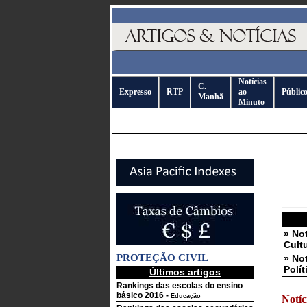
Notícias
C.
Expresso
RTP
ao
Públic
Manhã
Minuto
» No
Cult
PROTEÇÃO CIVIL
» No
Polít
Últimos artigos
Rankings das escolas do ensino
básico 2016
-
Educação
Notíc