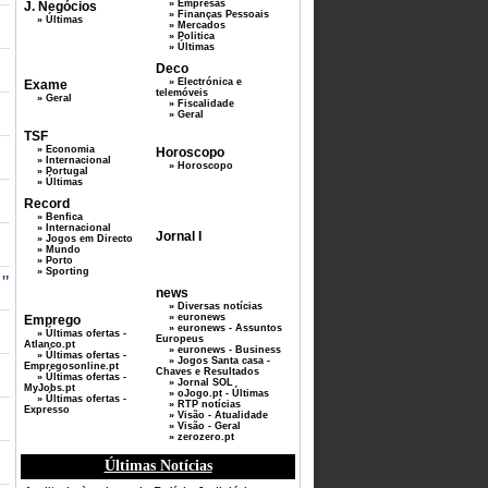
» Empresas
J. Negócios
» Finanças Pessoais
» Últimas
» Mercados
» Politica
» Últimas
Deco
» Electrónica e
Exame
telemóveis
» Geral
» Fiscalidade
» Geral
TSF
» Economia
Horoscopo
» Internacional
» Horoscopo
» Portugal
» Últimas
Record
» Benfica
» Internacional
Jornal I
» Jogos em Directo
» Mundo
» Porto
» Sporting
m"
news
» Diversas notícias
» euronews
Emprego
» euronews - Assuntos
» Últimas ofertas -
Europeus
Atlanco.pt
» euronews - Business
» Últimas ofertas -
» Jogos Santa casa -
Empregosonline.pt
Chaves e Resultados
» Últimas ofertas -
» Jornal SOL
MyJobs.pt
» oJogo.pt - Últimas
» Últimas ofertas -
» RTP notícias
Expresso
» Visão - Atualidade
» Visão - Geral
» zerozero.pt
Últimas Notícias