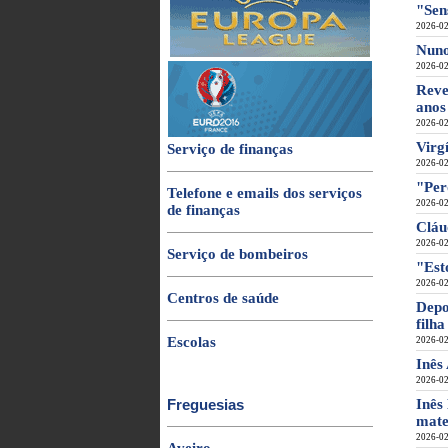
"Sen
2026-02
Nuno
2026-02
Reve
anos
2026-02
Virg
Serviço de finanças
2026-02
"Per
Telefone e emails dos serviços
2026-02
de finanças
Cláu
2026-02
Serviço de bombeiros
"Est
2026-02
Centros de saúde
Depo
filha
Escolas
2026-02
Inês
2026-02
Freguesias
Inês
mate
2026-02