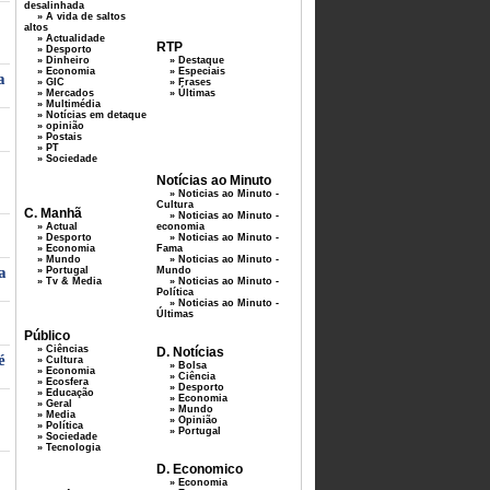
desalinhada
» A vida de saltos
altos
» Actualidade
RTP
» Desporto
» Dinheiro
» Destaque
» Economia
» Especiais
a
» GIC
» Frases
» Mercados
» Últimas
» Multimédia
» Notícias em detaque
» opinião
» Postais
» PT
» Sociedade
Notícias ao Minuto
» Noticias ao Minuto -
Cultura
C. Manhã
» Noticias ao Minuto -
» Actual
economia
» Desporto
» Noticias ao Minuto -
» Economia
Fama
» Mundo
» Noticias ao Minuto -
a
» Portugal
Mundo
» Tv & Media
» Noticias ao Minuto -
Política
» Noticias ao Minuto -
Últimas
Público
» Ciências
D. Notícias
é
» Cultura
» Bolsa
» Economia
» Ciência
» Ecosfera
» Desporto
» Educação
» Economia
» Geral
» Mundo
» Media
» Opinião
» Política
» Portugal
» Sociedade
» Tecnologia
D. Economico
» Economia