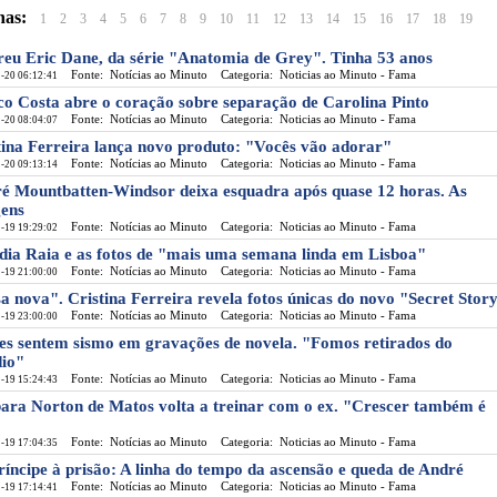
nas:
1
2
3
4
5
6
7
8
9
10
11
12
13
14
15
16
17
18
19
eu Eric Dane, da série "Anatomia de Grey". Tinha 53 anos
Fonte: Notícias ao Minuto
Categoria: Noticias ao Minuto - Fama
-20 06:12:41
o Costa abre o coração sobre separação de Carolina Pinto
Fonte: Notícias ao Minuto
Categoria: Noticias ao Minuto - Fama
-20 08:04:07
tina Ferreira lança novo produto: "Vocês vão adorar"
Fonte: Notícias ao Minuto
Categoria: Noticias ao Minuto - Fama
-20 09:13:14
é Mountbatten-Windsor deixa esquadra após quase 12 horas. As
ens
Fonte: Notícias ao Minuto
Categoria: Noticias ao Minuto - Fama
-19 19:29:02
dia Raia e as fotos de "mais uma semana linda em Lisboa"
Fonte: Notícias ao Minuto
Categoria: Noticias ao Minuto - Fama
-19 21:00:00
a nova". Cristina Ferreira revela fotos únicas do novo "Secret Stor
Fonte: Notícias ao Minuto
Categoria: Noticias ao Minuto - Fama
-19 23:00:00
es sentem sismo em gravações de novela. "Fomos retirados do
dio"
Fonte: Notícias ao Minuto
Categoria: Noticias ao Minuto - Fama
-19 15:24:43
ara Norton de Matos volta a treinar com o ex. "Crescer também é
Fonte: Notícias ao Minuto
Categoria: Noticias ao Minuto - Fama
-19 17:04:35
ríncipe à prisão: A linha do tempo da ascensão e queda de André
Fonte: Notícias ao Minuto
Categoria: Noticias ao Minuto - Fama
-19 17:14:41