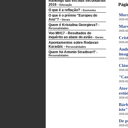
Rankings das escolas secundárias
Pági
2016
-
Educação
O que é a reflação?
-
Economia
Morr
O que é o prémio "Europeu do
Ano"?
-
2026-02
Gerais
Quem é Kristalina Georgieva?
-
Marc
Personalidades
2026-02
Voo MH17 - Resultados do
inquérito ao abate do avião
-
Cris
Gerais
Apontamentos sobre Rodavan
2026-02
Karadzic
-
Personalidades
Andr
Quem foi Antonio Stradivari?
-
imag
Personalidades
2026-02
Cláu
2026-02
"Cas
2026-02
Ator
estú
2026-02
Bárb
isto"
2026-02
De p
2026-02