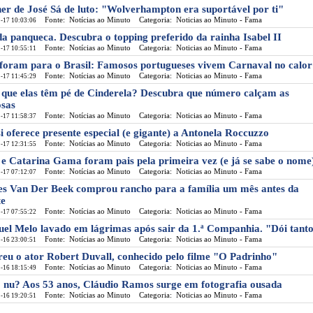
er de José Sá de luto: "Wolverhampton era suportável por ti"
Fonte: Notícias ao Minuto
Categoria: Noticias ao Minuto - Fama
-17 10:03:06
da panqueca. Descubra o topping preferido da rainha Isabel II
Fonte: Notícias ao Minuto
Categoria: Noticias ao Minuto - Fama
-17 10:55:11
 foram para o Brasil: Famosos portugueses vivem Carnaval no calor
Fonte: Notícias ao Minuto
Categoria: Noticias ao Minuto - Fama
-17 11:45:29
 que elas têm pé de Cinderela? Descubra que número calçam as
sas
Fonte: Notícias ao Minuto
Categoria: Noticias ao Minuto - Fama
-17 11:58:37
i oferece presente especial (e gigante) a Antonela Roccuzzo
Fonte: Notícias ao Minuto
Categoria: Noticias ao Minuto - Fama
-17 12:31:55
 e Catarina Gama foram pais pela primeira vez (e já se sabe o nome
Fonte: Notícias ao Minuto
Categoria: Noticias ao Minuto - Fama
-17 07:12:07
s Van Der Beek comprou rancho para a família um mês antes da
e
Fonte: Notícias ao Minuto
Categoria: Noticias ao Minuto - Fama
-17 07:55:22
el Melo lavado em lágrimas após sair da 1.ª Companhia. "Dói tant
Fonte: Notícias ao Minuto
Categoria: Noticias ao Minuto - Fama
-16 23:00:51
eu o ator Robert Duvall, conhecido pelo filme "O Padrinho"
Fonte: Notícias ao Minuto
Categoria: Noticias ao Minuto - Fama
-16 18:15:49
 nu? Aos 53 anos, Cláudio Ramos surge em fotografia ousada
Fonte: Notícias ao Minuto
Categoria: Noticias ao Minuto - Fama
-16 19:20:51