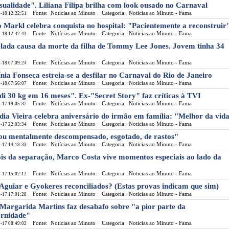
sualidade". Liliana Filipa brilha com look ousado no Carnaval
Fonte: Notícias ao Minuto
Categoria: Noticias ao Minuto - Fama
-18 12:22:51
 Markl celebra conquista no hospital: "Pacientemente a reconstruir
Fonte: Notícias ao Minuto
Categoria: Noticias ao Minuto - Fama
-18 12:42:43
lada causa da morte da filha de Tommy Lee Jones. Jovem tinha 34
Fonte: Notícias ao Minuto
Categoria: Noticias ao Minuto - Fama
-18 07:09:24
ínia Fonseca estreia-se a desfilar no Carnaval do Rio de Janeiro
Fonte: Notícias ao Minuto
Categoria: Noticias ao Minuto - Fama
-18 07:56:07
di 30 kg em 16 meses". Ex-"Secret Story" faz críticas à TVI
Fonte: Notícias ao Minuto
Categoria: Noticias ao Minuto - Fama
-17 19:05:37
dia Vieira celebra aniversário do irmão em família: "Melhor da vid
Fonte: Notícias ao Minuto
Categoria: Noticias ao Minuto - Fama
-17 22:03:34
ou mentalmente descompensado, esgotado, de rastos"
Fonte: Notícias ao Minuto
Categoria: Noticias ao Minuto - Fama
-17 14:18:33
is da separação, Marco Costa vive momentos especiais ao lado da
Fonte: Notícias ao Minuto
Categoria: Noticias ao Minuto - Fama
-17 15:02:12
 Aguiar e Gyokeres reconciliados? (Estas provas indicam que sim)
Fonte: Notícias ao Minuto
Categoria: Noticias ao Minuto - Fama
-17 17:01:28
 Margarida Martins faz desabafo sobre "a pior parte da
rnidade"
Fonte: Notícias ao Minuto
Categoria: Noticias ao Minuto - Fama
-17 08:49:02