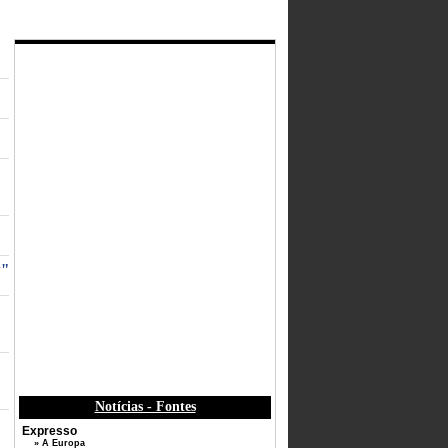
y"
Notícias - Fontes
Expresso
» A Europa