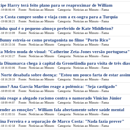
cipe Harry terá feito plano para se reaproximar de William
Fonte: Notícias ao Minuto
Categoria: Noticias ao Minuto - Fama
-19 08:06:44
o Costa cumpre sonho e viaja com a ex-sogra para a Turquia
Fonte: Notícias ao Minuto
Categoria: Noticias ao Minuto - Fama
-19 08:38:21
inha qual é o pequeno-almoço preferido de Kate Middleton?
Fonte: Notícias ao Minuto
Categoria: Noticias ao Minuto - Fama
-18 19:13:09
Bunny estreia-se como protagonista no filme "Porto Rico"
Fonte: Notícias ao Minuto
Categoria: Noticias ao Minuto - Fama
-18 20:13:56
a Melro muda de visual: "Catherine Zeta-Jones versão portuguesa"
Fonte: Notícias ao Minuto
Categoria: Noticias ao Minuto - Fama
-18 14:33:27
da Dinamarca chega à capital da Gronelândia para visita de três dias
Fonte: Notícias ao Minuto
Categoria: Noticias ao Minuto - Fama
-18 16:03:06
 Norte desabafa sobre doença: "Estou um pouco farta de estar assi
Fonte: Notícias ao Minuto
Categoria: Noticias ao Minuto - Fama
-18 16:29:59
smo? Ana Garcia Martins reage a polémica: "Seja castigado"
Fonte: Notícias ao Minuto
Categoria: Noticias ao Minuto - Fama
-18 09:03:40
ínia reage a alegado racismo contra o namorado Vinícius Júnior
Fonte: Notícias ao Minuto
Categoria: Noticias ao Minuto - Fama
-18 09:44:07
ender as emoções". William fala abertamente sobre saúde mental
Fonte: Notícias ao Minuto
Categoria: Noticias ao Minuto - Fama
-18 11:03:55
tina Ferreira e a separação de Marco Costa: "Nada fazia prever"
Fonte: Notícias ao Minuto
Categoria: Noticias ao Minuto - Fama
-18 11:42:58