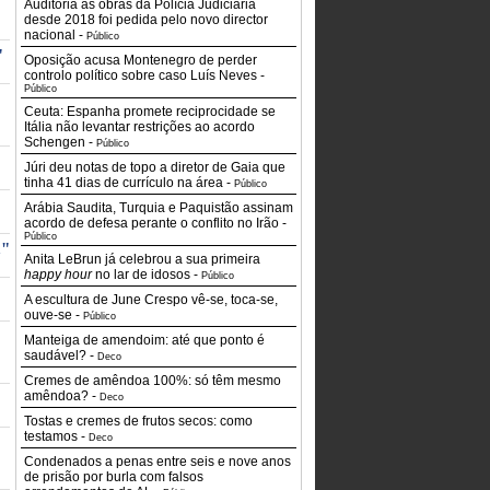
Auditoria às obras da Polícia Judiciária
desde 2018 foi pedida pelo novo director
nacional
-
Público
"
Oposição acusa Montenegro de perder
controlo político sobre caso Luís Neves
-
Público
Ceuta: Espanha promete reciprocidade se
Itália não levantar restrições ao acordo
Schengen
-
Público
Júri deu notas de topo a diretor de Gaia que
tinha 41 dias de currículo na área
-
Público
Arábia Saudita, Turquia e Paquistão assinam
acordo de defesa perante o conflito no Irão
-
Público
a"
Anita LeBrun já celebrou a sua primeira
happy hour
no lar de idosos
-
Público
A escultura de June Crespo vê-se, toca-se,
ouve-se
-
Público
Manteiga de amendoim: até que ponto é
saudável?
-
Deco
Cremes de amêndoa 100%: só têm mesmo
amêndoa?
-
Deco
Tostas e cremes de frutos secos: como
testamos
-
Deco
Condenados a penas entre seis e nove anos
de prisão por burla com falsos