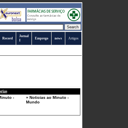
Jornal
Record
Emprego
news
Artigos
I
orias
Minuto -
» Noticias ao Minuto -
Mundo