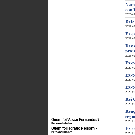
Namo
conf
2026-02
Dete
2026-02
Ex-p
2026-02
Dez 
proj
2026-02
Ex-p
2026-02
Ex-p
2026-02
Ex-p
2026-02
Rei 
2026-02
Reaç
segu
Quem foi Vasco Fernandes?
-
2026-02
Personalidades
Ex-c
Quem foi Horatio Nelson?
-
Personalidades
2026-02