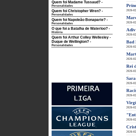
Quem foi Madame Tussaud?
-
Prín
Personalidades
Quem foi Christopher Wren?
-
2026-02
Personalidades
Marc
Quem foi Napoleão Bonaparte?
-
2026-02
Personalidades
O que foi a Batalha de Waterloo?
-
Adiv
História
2026-02
Quem foi Arthur Colley Wellesley -
Duque de Wellington?
-
Bad 
Personalidades
2026-02
Mart
2026-02
Rei 
2026-02
Sara
2026-02
Raci
2026-02
Virg
2026-02
"Ent
2026-02
Cris
2026-02