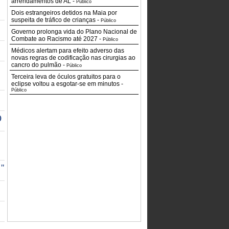
arrendamentos de AL
-
Público
Dois estrangeiros detidos na Maia por
suspeita de tráfico de crianças
-
Público
Governo prolonga vida do Plano Nacional de
Combate ao Racismo até 2027
-
Público
Médicos alertam para efeito adverso das
novas regras de codificação nas cirurgias ao
cancro do pulmão
-
Público
Terceira leva de óculos gratuitos para o
eclipse voltou a esgotar-se em minutos
-
Público
)
o"