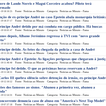
ro de Lando Norris e Magui Corceiro acabou? Piloto terá
irmado
Fonte: Notícias ao Minuto
Categoria: Noticias ao Minuto - Fama
-19 18:10:25
nção de ex-príncipe André no caso Epstein abala monarquia britânic
Fonte: Notícias ao Minuto
Categoria: Noticias ao Minuto - Fama
-19 18:37:17
ríncipe André detido por má conduta em cargo público. Há buscas
Fonte: Notícias ao Minuto
Categoria: Noticias ao Minuto - Fama
-19 10:01:47
anos depois, Albano Jerónimo regressa à TVI com "novo grande
eto"
Fonte: Notícias ao Minuto
Categoria: Noticias ao Minuto - Fama
-19 10:53:51
ríncipe detido. As fotos da chegada da polícia a casa de André
Fonte: Notícias ao Minuto
Categoria: Noticias ao Minuto - Fama
-19 11:35:24
ríncipe André e Epstein: As ligações perigosas que chegaram à justiç
Fonte: Notícias ao Minuto
Categoria: Noticias ao Minuto - Fama
-19 11:40:40
ríncipe foi detido. O que as próximas horas reservam a André?
Fonte: Notícias ao Minuto
Categoria: Noticias ao Minuto - Fama
-19 11:58:31
Carlos III quebra silêncio sobre detenção do irmão, ex-príncipe Andr
Fonte: Notícias ao Minuto
Categoria: Noticias ao Minuto - Fama
-19 12:10:52
ões dos famosos ao sismo. "Abanou a primeira vez, abanou a
nda"
Fonte: Notícias ao Minuto
Categoria: Noticias ao Minuto - Fama
-19 12:54:31
oncorrente denuncia caso de abuso em "America's Next Top Model"
Fonte: Notícias ao Minuto
Categoria: Noticias ao Minuto - Fama
-19 07:37:18