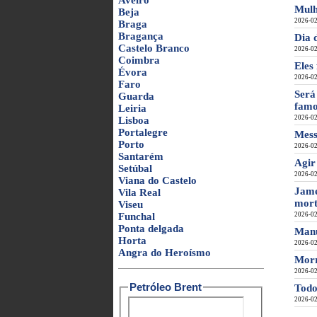
Aveiro
Mulh
Beja
2026-02
Braga
Bragança
Dia 
Castelo Branco
2026-02
Coimbra
Eles
Évora
2026-02
Faro
Será
Guarda
famo
Leiria
2026-02
Lisboa
Portalegre
Mess
Porto
2026-02
Santarém
Agir
Setúbal
2026-02
Viana do Castelo
Jame
Vila Real
mort
Viseu
Funchal
2026-02
Ponta delgada
Manu
Horta
2026-02
Angra do Heroísmo
Morr
2026-02
Petróleo Brent
Todo
2026-02