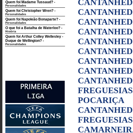
CANTANHEDE
Quem foi Madame Tussaud?
-
Personalidades
CANTANHEDE
Quem foi Christopher Wren?
-
Personalidades
CANTANHEDE
Quem foi Napoleão Bonaparte?
-
Personalidades
O que foi a Batalha de Waterloo?
-
CANTANHED
História
Quem foi Arthur Colley Wellesley -
CANTANHEDE
Duque de Wellington?
-
Personalidades
CANTANHEDE
CANTANHEDE
CANTANHEDE
CANTANHEDE
FREGUESIAS
POCARIÇA
CANTANHEDE
FREGUESIAS
CAMARNEIR