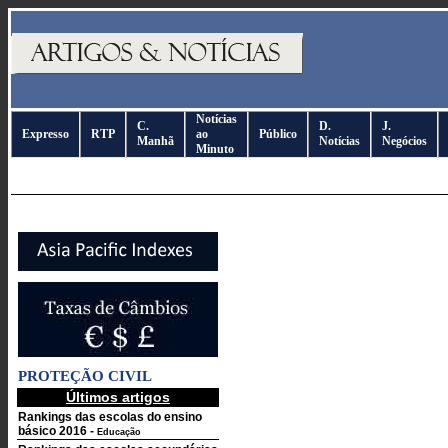
Notícias
C.
D.
J.
Expresso
RTP
ao
Público
Manhã
Notícias
Negócios
Minuto
PROTEÇÃO CIVIL
Últimos artigos
Rankings das escolas do ensino
básico 2016
-
Educação