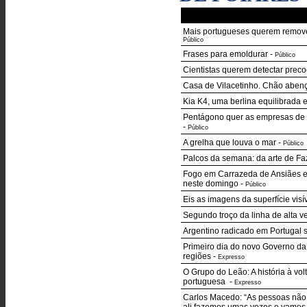
Mais portugueses querem remov
Público
Frases para emoldurar
-
Público
Cientistas querem detectar prec
Casa de Vilacetinho. Chão aben
Kia K4, uma berlina equilibrada 
Pentágono quer as empresas de 
-
Público
A grelha que louva o mar
-
Público
Palcos da semana: da arte de Fa
Fogo em Carrazeda de Ansiães e
neste domingo
-
Público
Eis as imagens da superfície visí
Segundo troço da linha de alta ve
Argentino radicado em Portugal 
Primeiro dia do novo Governo d
regiões
-
Expresso
O Grupo do Leão: A história à vo
portuguesa
-
Expresso
Carlos Macedo: “As pessoas não