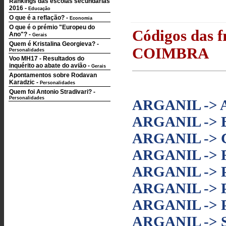
Rankings das escolas secundárias
2016
-
Educação
O que é a reflação?
-
Economia
O que é o prémio "Europeu do
Códigos das fr
Ano"?
-
Gerais
Quem é Kristalina Georgieva?
-
COIMBRA
Personalidades
Voo MH17 - Resultados do
inquérito ao abate do avião
-
Gerais
Apontamentos sobre Rodavan
Karadzic
-
Personalidades
Quem foi Antonio Stradivari?
-
Personalidades
ARGANIL ->
ARGANIL -> 
ARGANIL -> 
ARGANIL ->
ARGANIL ->
ARGANIL ->
ARGANIL ->
ARGANIL -> 