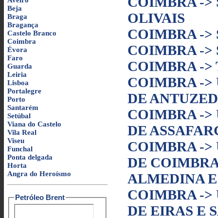
COIMBRA ->
Aveiro
Beja
OLIVAIS
Braga
Bragança
COIMBRA ->
Castelo Branco
Coimbra
COIMBRA -> 
Évora
Faro
COIMBRA ->
Guarda
Leiria
COIMBRA ->
Lisboa
Portalegre
DE ANTUZED
Porto
Santarém
COIMBRA ->
Setúbal
Viana do Castelo
DE ASSAFAR
Vila Real
Viseu
COIMBRA ->
Funchal
Ponta delgada
DE COIMBRA 
Horta
Angra do Heroísmo
ALMEDINA E
COIMBRA ->
Petróleo Brent
DE EIRAS E 