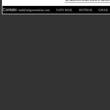
ali fazemos umas vozes e vamos
Contato:
|
|
|
mail@artigosenoticias.com
SAPO MAIL
HOTMAIL
GMAIL