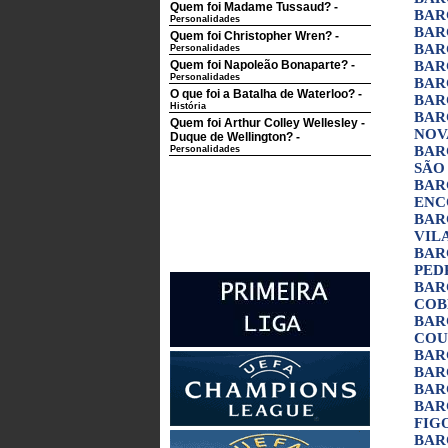
Quem foi Madame Tussaud?
-
BAR
Personalidades
BAR
Quem foi Christopher Wren?
-
BAR
Personalidades
Quem foi Napoleão Bonaparte?
-
BAR
Personalidades
BAR
O que foi a Batalha de Waterloo?
-
BAR
História
BAR
Quem foi Arthur Colley Wellesley -
NOV
Duque de Wellington?
-
BAR
Personalidades
SÃO
BAR
ENC
BAR
VIL
BAR
PED
BAR
COB
BAR
COU
BAR
BAR
BAR
BAR
FIG
BAR