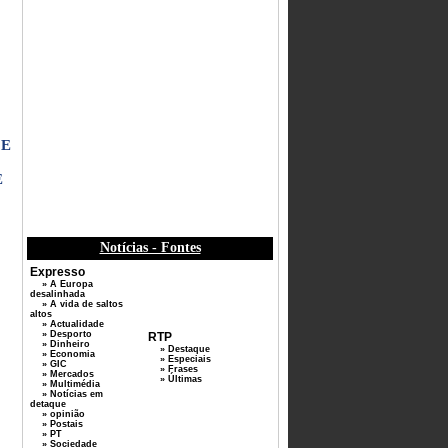
 E
E
Notícias - Fontes
Expresso
» A Europa
desalinhada
» A vida de saltos
altos
» Actualidade
» Desporto
RTP
» Dinheiro
» Destaque
» Economia
» Especiais
» GIC
» Frases
» Mercados
» Últimas
» Multimédia
» Notícias em
detaque
» opinião
» Postais
» PT
» Sociedade