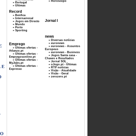
» Horoscopo
» Portugal
» Últimas
Record
» Benfica
» Internacional
Jornal I
» Jogos em Directo
» Mundo
» Porto
» Sporting
news
» Diversas notícias
» euronews
Emprego
E
» euronews - Assuntos
» Últimas ofertas -
Europeus
Atlanco.pt
» euronews - Business
» Últimas ofertas -
» Jogos Santa casa -
Empregosonline.pt
Chaves e Resultados
» Últimas ofertas -
» Jornal SOL
MyJobs.pt
» oJogo.pt - Últimas
 E
» Últimas ofertas -
» RTP notícias
Expresso
» Visão - Atualidade
» Visão - Geral
O
» zerozero.pt
A
ÃO