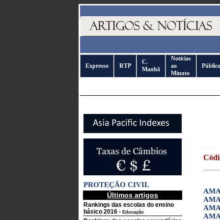
Notícias
C.
Expresso
RTP
ao
Públic
Manhã
Minuto
Códi
PROTEÇÃO CIVIL
AMA
Últimos artigos
AMA
Rankings das escolas do ensino
AMA
básico 2016
-
Educação
AMA