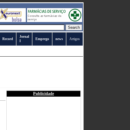
Jornal
Record
Emprego
news
Artigos
I
Publicidade