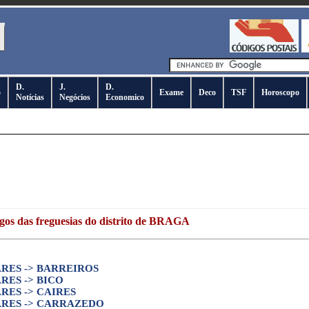
D.
J.
D.
o
Exame
Deco
TSF
Horoscopo
Notícias
Negócios
Economico
gos das freguesias do distrito de BRAGA
RES -> BARREIROS
RES -> BICO
RES -> CAIRES
RES -> CARRAZEDO