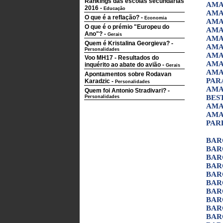
Rankings das escolas secundárias
AMA
2016
-
Educação
AMA
O que é a reflação?
-
Economia
AMA
O que é o prémio "Europeu do
AMA
Ano"?
-
Gerais
AMA
Quem é Kristalina Georgieva?
-
AMA
Personalidades
AMA
Voo MH17 - Resultados do
AMA
inquérito ao abate do avião
-
Gerais
AMA
Apontamentos sobre Rodavan
PAR
Karadzic
-
Personalidades
AMA
Quem foi Antonio Stradivari?
-
BES
Personalidades
AMA
AMA
PAR
BAR
BAR
BAR
BAR
BAR
BAR
BAR
BAR
BAR
BAR