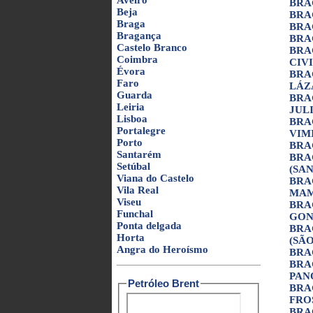
Aveiro
BRA
Beja
BRA
Braga
BRA
Bragança
BRA
Castelo Branco
BRA
Coimbra
CIV
Évora
BRA
Faro
LÁZ
Guarda
BRA
Leiria
JUL
Lisboa
BRA
Portalegre
VIM
Porto
BRA
Santarém
BRA
Setúbal
(SA
Viana do Castelo
BRA
Vila Real
MAM
Viseu
BRA
Funchal
GON
Ponta delgada
BRA
Horta
(SÃ
Angra do Heroísmo
BRA
BRA
PAN
Petróleo Brent
BRA
FRO
BRA