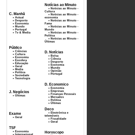
Notícias ao Minuto
» Noticias ao Minuto -
Cultura
C. Manhã
» Noticias ao Minuto -
» Actual
economia
» Desporto
» Noticias ao Minuto -
» Economia
Fama
» Mundo
» Noticias ao Minuto -
» Portugal
Mundo
» Tv & Media
» Noticias ao Minuto -
Política
» Noticias ao Minuto -
Últimas
Público
» Ciências
D. Notícias
» Cultura
» Bolsa
» Economia
» Ciência
» Ecosfera
» Desporto
» Educação
» Economia
» Geral
» Mundo
» Media
» Opinião
» Política
» Portugal
» Sociedade
» Tecnologia
D. Economico
» Economia
» Empresas
J. Negócios
» Finanças Pessoais
» Últimas
» Mercados
» Politica
» Últimas
Deco
» Electrónica e
Exame
telemóveis
» Geral
» Fiscalidade
» Geral
TSF
» Economia
Horoscopo
» Internacional