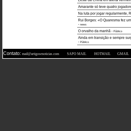
Leste da China em alerta vermel
Amarante só teve quatro jogador
Na luta por jogar regularmente,
Rui Borges: «O Quaresma fez um 
-
news
O orvalho da manhã
-
Público
Ainda em transição e sempre sur
-
Público
Contato:
|
|
|
mail@artigosenoticias.com
SAPO MAIL
HOTMAIL
GMAIL