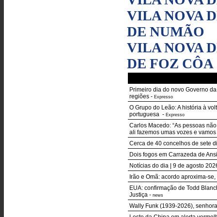
VILA NOVA D
DE NUMÃO
VILA NOVA D
DE FOZ CÔA
Primeiro dia do novo Governo d
regiões
-
Expresso
O Grupo do Leão: A história à vo
portuguesa
-
Expresso
Carlos Macedo: “As pessoas não
ali fazemos umas vozes e vamos
Cerca de 40 concelhos de sete di
Dois fogos em Carrazeda de Ans
Notícias do dia | 9 de agosto 20
Irão e Omã: acordo aproxima-se,
EUA: confirmação de Todd Blanc
Justiça
-
news
Wally Funk (1939-2026), senhor