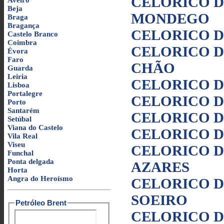
CELORICO D
Aveiro
Beja
MONDEGO
Braga
Bragança
CELORICO D
Castelo Branco
Coimbra
CELORICO D
Évora
Faro
CHÃO
Guarda
Leiria
CELORICO D
Lisboa
Portalegre
CELORICO D
Porto
Santarém
CELORICO D
Setúbal
Viana do Castelo
CELORICO D
Vila Real
Viseu
CELORICO DA
Funchal
Ponta delgada
AZARES
Horta
Angra do Heroísmo
CELORICO DA
SOEIRO
Petróleo Brent
CELORICO DA