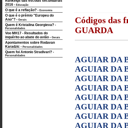
Rankings das escolas secundárias
2016
-
Educação
O que é a reflação?
-
Economia
O que é o prémio "Europeu do
Códigos das fr
Ano"?
-
Gerais
Quem é Kristalina Georgieva?
-
GUARDA
Personalidades
Voo MH17 - Resultados do
inquérito ao abate do avião
-
Gerais
Apontamentos sobre Rodavan
Karadzic
-
Personalidades
Quem foi Antonio Stradivari?
-
Personalidades
AGUIAR DA B
AGUIAR DA 
AGUIAR DA 
AGUIAR DA B
AGUIAR DA 
AGUIAR DA B
AGUIAR DA B
AGUIAR DA B