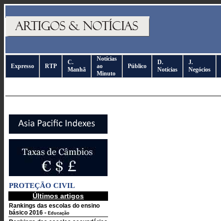
Notícias
C.
D.
J.
Expresso
RTP
ao
Público
Manhã
Notícias
Negócios
Minuto
PROTEÇÃO CIVIL
Últimos artigos
Rankings das escolas do ensino
básico 2016
-
Educação