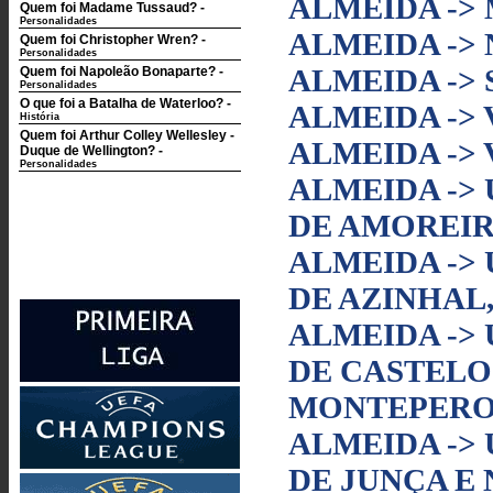
ALMEIDA ->
Quem foi Madame Tussaud?
-
Personalidades
ALMEIDA ->
Quem foi Christopher Wren?
-
Personalidades
ALMEIDA -> 
Quem foi Napoleão Bonaparte?
-
Personalidades
O que foi a Batalha de Waterloo?
-
ALMEIDA ->
História
Quem foi Arthur Colley Wellesley -
ALMEIDA ->
Duque de Wellington?
-
Personalidades
ALMEIDA ->
DE AMOREIR
ALMEIDA ->
DE AZINHAL,
ALMEIDA ->
DE CASTELO
MONTEPERO
ALMEIDA ->
DE JUNÇA E