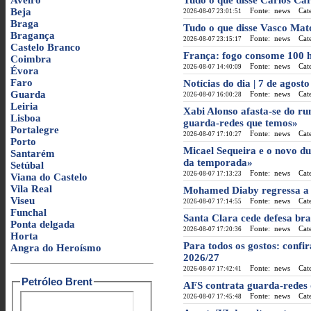
Aveiro
Tudo o que disse Carlos Car
Beja
Fonte: news
Categ
2026-08-07 23:01:51
Braga
Tudo o que disse Vasco Mat
Bragança
Fonte: news
Categ
2026-08-07 23:15:17
Castelo Branco
França: fogo consome 100 h
Coimbra
Fonte: news
Categ
2026-08-07 14:40:09
Évora
Faro
Notícias do dia | 7 de agosto
Guarda
Fonte: news
Categ
2026-08-07 16:00:28
Leiria
Xabi Alonso afasta-se do ru
Lisboa
guarda-redes que temos»
Portalegre
Fonte: news
Categ
2026-08-07 17:10:27
Porto
Micael Sequeira e o novo du
Santarém
da temporada»
Setúbal
Fonte: news
Categ
2026-08-07 17:13:23
Viana do Castelo
Vila Real
Mohamed Diaby regressa a P
Viseu
Fonte: news
Categ
2026-08-07 17:14:55
Funchal
Santa Clara cede defesa bra
Ponta delgada
Fonte: news
Categ
2026-08-07 17:20:36
Horta
Para todos os gostos: confi
Angra do Heroísmo
2026/27
Fonte: news
Categ
2026-08-07 17:42:41
Petróleo Brent
AFS contrata guarda-redes 
Fonte: news
Categ
2026-08-07 17:45:48