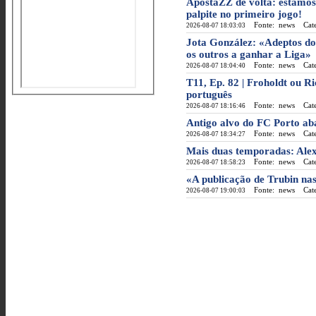
ApostaZZ de volta: estamos 
palpite no primeiro jogo!
Fonte: news
Categ
2026-08-07 18:03:03
Jota González: «Adeptos do
os outros a ganhar a Liga»
Fonte: news
Categ
2026-08-07 18:04:40
T11, Ep. 82 | Froholdt ou R
português
Fonte: news
Categ
2026-08-07 18:16:46
Antigo alvo do FC Porto a
Fonte: news
Categ
2026-08-07 18:34:27
Mais duas temporadas: Alex
Fonte: news
Categ
2026-08-07 18:58:23
«A publicação de Trubin nas 
Fonte: news
Categ
2026-08-07 19:00:03