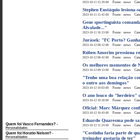
Fonte: news
Categ
2023-10-11 15:29:00
Stephen Eustáquio lesiona-s
Fonte: news
Categ
2023-10-11 15:42:00
Gene sportinguista comanda 
Alvalade..."
Fonte: news
Categ
2023-10-11 16:13:00
Jurásek: "FC Porto? Ganha
Fonte: news
Categ
2023-10-12 08:12:00
Rúben Amorim pressiona re
Fonte: news
Categ
2023-10-12 08:42:00
Os melhores momentos de Ne
Fonte: news
Categ
2023-10-12 09:13:00
"Tenho uma boa relação c
o outro aos domingos"
Fonte: news
Categ
2023-10-12 10:03:00
O ano louco do "herdeiro" 
Fonte: news
Categ
2023-10-12 10:18:00
Oficial: Marc Márquez conf
Fonte: news
Categ
2023-10-12 10:43:00
Eduardo Quaresma pode sai
Quem foi Vasco Fernandes?
-
Fonte: news
Categ
2023-10-12 11:24:00
Personalidades
"Costinha faria parte de qua
Quem foi Horatio Nelson?
-
Personalidades
treinador gostaria de ter"