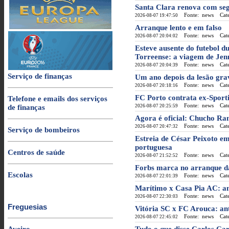
Santa Clara renova com se
Fonte: news
Categ
2026-08-07 19:47:50
Arranque lento e em falso
Fonte: news
Categ
2026-08-07 20:04:02
Esteve ausente do futebol d
Torreense: a viagem de Jen
Fonte: news
Categ
2026-08-07 20:04:39
Serviço de finanças
Um ano depois da lesão gra
Fonte: news
Categ
2026-08-07 20:18:16
FC Porto contrata ex-Sporti
Telefone e emails dos serviços
Fonte: news
Categ
de finanças
2026-08-07 20:25:59
Agora é oficial: Chucho Ra
Fonte: news
Categ
2026-08-07 20:47:32
Serviço de bombeiros
Estreia de César Peixoto em
portuguesa
Centros de saúde
Fonte: news
Categ
2026-08-07 21:52:52
Forbs marca no arranque da
Escolas
Fonte: news
Categ
2026-08-07 22:01:39
Marítimo x Casa Pia AC: ant
Fonte: news
Categ
2026-08-07 22:30:03
Freguesias
Vitória SC x FC Arouca: ant
Fonte: news
Categ
2026-08-07 22:45:02