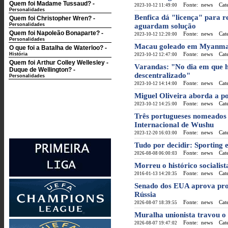
Quem foi Madame Tussaud?
-
Fonte: news
Categ
2023-10-12 11:49:00
Personalidades
Benfica dá "licença" para r
Quem foi Christopher Wren?
-
Personalidades
aguardam solução
Quem foi Napoleão Bonaparte?
-
Fonte: news
Categ
2023-10-12 12:20:00
Personalidades
Macau goleado em Myanmar 
O que foi a Batalha de Waterloo?
-
Fonte: news
Categ
História
2023-10-12 12:47:00
Quem foi Arthur Colley Wellesley -
Varandas: "No dia em que ho
Duque de Wellington?
-
descentralizado"
Personalidades
Fonte: news
Categ
2023-10-12 14:14:00
Miguel Oliveira aborda a p
Fonte: news
Categ
2023-10-12 14:25:00
Três portugueses nomeados 
Internacional de Wushu
Fonte: news
Categ
2023-12-20 16:03:00
Tudo por decidir: Sporting
Fonte: news
Categ
2026-08-08 06:00:03
Morreu o histórico socialis
Fonte: news
Categ
2016-01-13 14:20:35
Senado dos EUA aprova proj
Rússia
Fonte: news
Categ
2026-08-07 18:39:55
Muralha unionista travou o
Fonte: news
Categ
2026-08-07 19:47:02