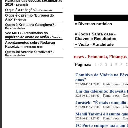
Rankings das escolas secundárias
2016
-
Educação
O que é a reflação?
-
Economia
O que é o prémio "Europeu do
Ano"?
-
Gerais
» Diversas notícias
Quem é Kristalina Georgieva?
-
Personalidades
Voo MH17 - Resultados do
» Jogos Santa casa -
inquérito ao abate do avião
-
Gerais
Chaves e Resultados
Apontamentos sobre Rodavan
» Visão - Atualidade
Karadzic
-
Personalidades
Quem foi Antonio Stradivari?
-
Personalidades
news - Economia, Finanças p
Páginas:
1
2
3
4
5
6
7
Comitiva do Vitória na Pó
anos"
Fonte: news
Categ
2023-10-11 13:59:00
Um dia diferente: Boavista f
Fonte: news
Categ
2023-10-11 14:14:00
Jurásek: "É mais tranquilo
Fonte: news
Categ
2023-10-11 15:02:00
Mehdi Taremi é assunto que 
Fonte: news
Categ
2023-10-11 15:27:00
FC Porto cumpre mais um tr