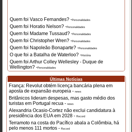
Quem foi Vasco Fernandes? -
Personalidades
Quem foi Horatio Nelson? -
Personalidades
Quem foi Madame Tussaud? -
Personalidades
Quem foi Christopher Wren? -
Personalidades
Quem foi Napoleão Bonaparte? -
Personalidades
O que foi a Batalha de Waterloo? -
História
Quem foi Arthur Colley Wellesley - Duque de
Wellington? -
Personalidades
Últimas Notícias
França: Revolut obtém licença bancária plena em
aposta de expansão europeia -
news
Britânicos lideram despesas, mas gasto médio dos
turistas em Portugal recua -
news
Alexandria Ocasio-Cortez não exclui candidatura à
presidência dos EUA em 2028 -
Record
Terramoto na costa do Pacífico abala a Colômbia, há
pelo menos 111 mortos -
Record