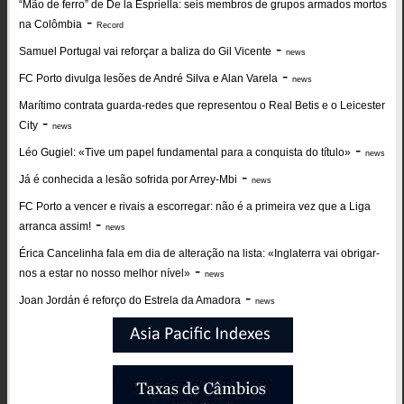
“Mão de ferro” de De la Espriella: seis membros de grupos armados mortos
-
na Colômbia
Record
-
Samuel Portugal vai reforçar a baliza do Gil Vicente
news
-
FC Porto divulga lesões de André Silva e Alan Varela
news
Marítimo contrata guarda-redes que representou o Real Betis e o Leicester
-
City
news
-
Léo Gugiel: «Tive um papel fundamental para a conquista do título»
news
-
Já é conhecida a lesão sofrida por Arrey-Mbi
news
FC Porto a vencer e rivais a escorregar: não é a primeira vez que a Liga
-
arranca assim!
news
Érica Cancelinha fala em dia de alteração na lista: «Inglaterra vai obrigar-
-
nos a estar no nosso melhor nível»
news
-
Joan Jordán é reforço do Estrela da Amadora
news