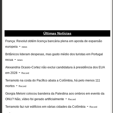
Últimas Notícias
França: Revolut obtém licença bancária plena em aposta de expansão
-
europeia
news
Britânicos lideram despesas, mas gasto médio dos turistas em Portugal
-
recua
news
Alexandria Ocasio-Cortez não exclui candidatura à presidência dos EUA
-
em 2028
Record
Terramoto na costa do Pacífico abala a Colômbia, há pelo menos 111
-
mortos
Record
Giorgia Meloni colocou bandeira da Palestina aos ombros em evento da
-
ONU? Não, vídeo foi gerado artificialmente
Record
-
Terramoto faz ruir edifícios em várias cidades da Colômbia
Record