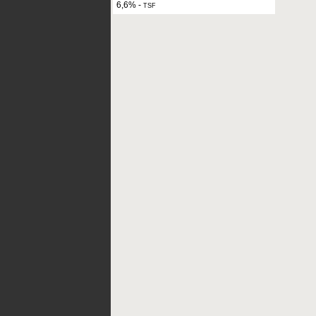
6,6%
-
TSF