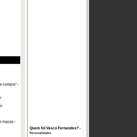
de compra"
-
F
SF
de macas
-
Quem foi Vasco Fernandes? -
Personalidades