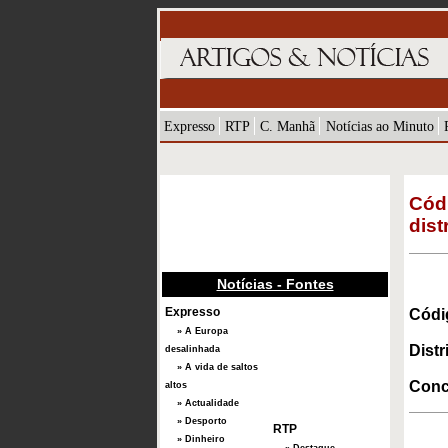
Expresso
RTP
C. Manhã
Notícias ao Minuto
Cód
dist
Notícias - Fontes
Expresso
Códig
» A Europa
Distri
desalinhada
» A vida de saltos
Conc
altos
» Actualidade
» Desporto
RTP
» Dinheiro