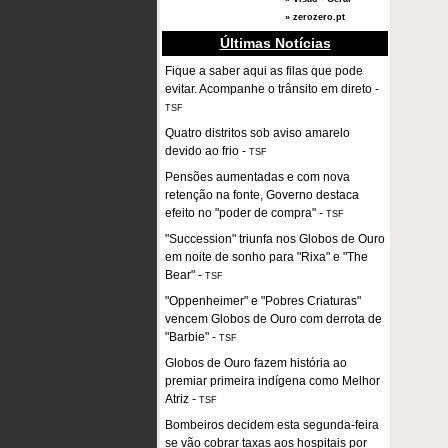
» zerozero.pt
Últimas Notícias
Fique a saber aqui as filas que pode
evitar. Acompanhe o trânsito em direto
-
TSF
Quatro distritos sob aviso amarelo
devido ao frio
-
TSF
Pensões aumentadas e com nova
retenção na fonte, Governo destaca
efeito no "poder de compra"
-
TSF
"Succession" triunfa nos Globos de Ouro
em noite de sonho para "Rixa" e "The
Bear"
-
TSF
"Oppenheimer" e "Pobres Criaturas"
vencem Globos de Ouro com derrota de
"Barbie"
-
TSF
Globos de Ouro fazem história ao
premiar primeira indígena como Melhor
Atriz
-
TSF
Bombeiros decidem esta segunda-feira
se vão cobrar taxas aos hospitais por