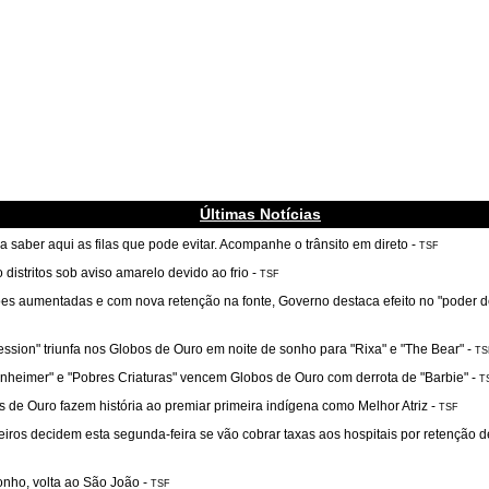
Últimas Notícias
a saber aqui as filas que pode evitar. Acompanhe o trânsito em direto
-
TSF
 distritos sob aviso amarelo devido ao frio
-
TSF
es aumentadas e com nova retenção na fonte, Governo destaca efeito no "poder 
ssion" triunfa nos Globos de Ouro em noite de sonho para "Rixa" e "The Bear"
-
TS
nheimer" e "Pobres Criaturas" vencem Globos de Ouro com derrota de "Barbie"
-
T
 de Ouro fazem história ao premiar primeira indígena como Melhor Atriz
-
TSF
iros decidem esta segunda-feira se vão cobrar taxas aos hospitais por retenção 
nho, volta ao São João
-
TSF