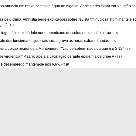
o anuncia em breve cortes de água no Algarve. Agricultores falam em situação cat
tas pelo clima. Amnistia pede explicações sobre revista "minuciosa, humilhante e s
gas"
-
TSF
: foguetão com módulo norte-americano descolou em direção à Lua
-
TSF
ato dos funcionários judiciais inicia greve às horas extraordinárias
-
TSF
ndra Leitão responde a Montenegro: "Não percebem nada do que é o SNS"
-
TSF
e virulência." Pizarro apela à vacinação perante epidemia de gripe A
-
TSF
de desemprego mantém-se nos 6,6%
-
TSF