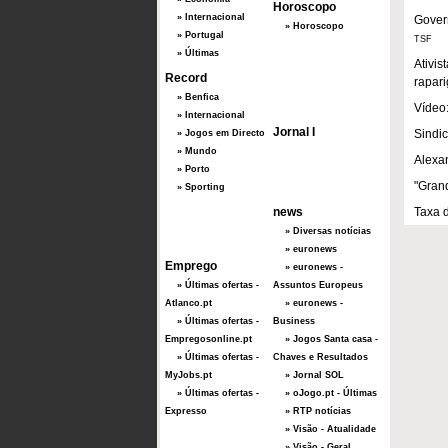
Horoscopo
» Internacional
Govern
» Horoscopo
» Portugal
TSF
» Últimas
Ativis
Record
rapari
» Benfica
Vídeo
» Internacional
Jornal I
Sindic
» Jogos em Directo
» Mundo
Alexa
» Porto
"Grand
» Sporting
news
Taxa 
» Diversas notícias
» euronews
Emprego
» euronews -
» Últimas ofertas -
Assuntos Europeus
Atlanco.pt
» euronews -
» Últimas ofertas -
Business
Empregosonline.pt
» Jogos Santa casa -
» Últimas ofertas -
Chaves e Resultados
MyJobs.pt
» Jornal SOL
» Últimas ofertas -
» oJogo.pt - Últimas
Expresso
» RTP notícias
» Visão - Atualidade
» Visão - Geral