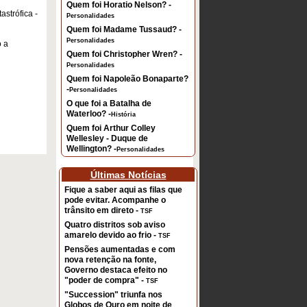
Quem foi Horatio Nelson? -
astrófica
-
Personalidades
Quem foi Madame Tussaud? -
Personalidades
ó a
Quem foi Christopher Wren? -
Personalidades
Quem foi Napoleão Bonaparte?
-
Personalidades
O que foi a Batalha de
Waterloo? -
História
Quem foi Arthur Colley
Wellesley - Duque de
Wellington? -
Personalidades
Últimas Notícias
Fique a saber aqui as filas que
pode evitar. Acompanhe o
trânsito em direto -
TSF
Quatro distritos sob aviso
amarelo devido ao frio -
TSF
Pensões aumentadas e com
nova retenção na fonte,
Governo destaca efeito no
"poder de compra" -
TSF
"Succession" triunfa nos
Globos de Ouro em noite de