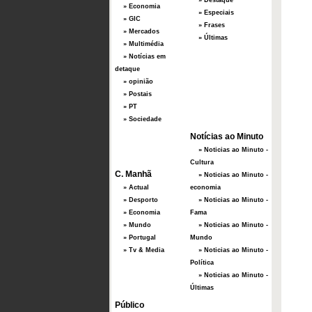
» Destaque
» Economia
» Especiais
» GIC
» Frases
» Mercados
» Últimas
» Multimédia
» Notícias em
detaque
» opinião
» Postais
» PT
» Sociedade
Notícias ao Minuto
» Noticias ao Minuto -
Cultura
C. Manhã
» Noticias ao Minuto -
» Actual
economia
» Desporto
» Noticias ao Minuto -
» Economia
Fama
» Mundo
» Noticias ao Minuto -
» Portugal
Mundo
» Tv & Media
» Noticias ao Minuto -
Política
» Noticias ao Minuto -
Últimas
Público