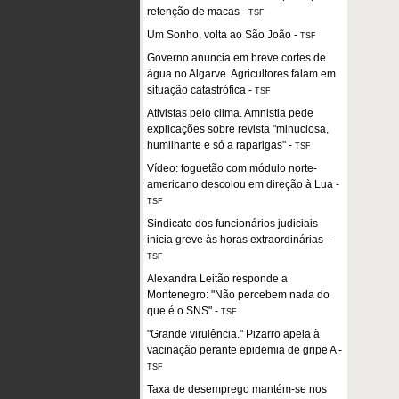
retenção de macas
-
TSF
Um Sonho, volta ao São João
-
TSF
Governo anuncia em breve cortes de
água no Algarve. Agricultores falam em
situação catastrófica
-
TSF
Ativistas pelo clima. Amnistia pede
explicações sobre revista "minuciosa,
humilhante e só a raparigas"
-
TSF
Vídeo: foguetão com módulo norte-
americano descolou em direção à Lua
-
TSF
Sindicato dos funcionários judiciais
inicia greve às horas extraordinárias
-
TSF
Alexandra Leitão responde a
Montenegro: "Não percebem nada do
que é o SNS"
-
TSF
"Grande virulência." Pizarro apela à
vacinação perante epidemia de gripe A
-
TSF
Taxa de desemprego mantém-se nos