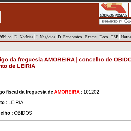
Público
D. Notícias
J. Negócios
D. Economico
Exame
Deco
TSF
Horos
igo da freguesia AMOREIRA | concelho de OBIDO
rito de LEIRIA
o fiscal da freguesia de
AMOREIRA
:
101202
to :
LEIRIA
elho :
OBIDOS