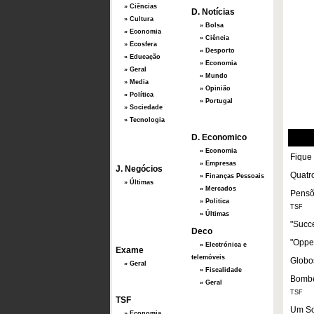
» Ciências
D. Notícias
» Cultura
» Bolsa
» Economia
» Ciência
» Ecosfera
» Desporto
» Educação
» Economia
» Geral
» Mundo
» Media
» Opinião
» Política
» Portugal
» Sociedade
» Tecnologia
D. Economico
» Economia
Fique 
» Empresas
J. Negócios
Quatro
» Finanças Pessoais
» Últimas
» Mercados
Pensõ
» Politica
TSF
» Últimas
"Succe
Deco
"Oppe
» Electrónica e
Exame
telemóveis
Globos
» Geral
» Fiscalidade
Bombe
» Geral
TSF
TSF
Um So
» Economia