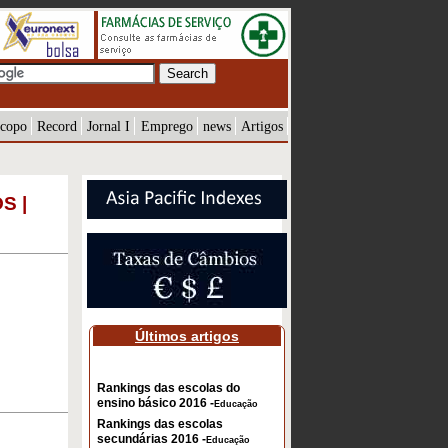
copo
Record
Jornal I
Emprego
news
Artigos
S |
Últimos artigos
Rankings das escolas do
ensino básico 2016 -
Educação
Rankings das escolas
secundárias 2016 -
Educação