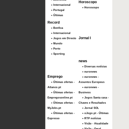
Horoscopo
» Internacional
» Horoscopo
» Portugal
» Últimas
Record
» Benfica
» Internacional
Jornal I
» Jogos em Directo
» Mundo
» Porto
» Sporting
news
» Diversas notícias
» euronews
Emprego
» euronews -
» Últimas ofertas -
Assuntos Europeus
Atlanco.pt
» euronews -
» Últimas ofertas -
Business
Empregosonline.pt
» Jogos Santa casa -
» Últimas ofertas -
Chaves e Resultados
MyJobs.pt
» Jornal SOL
» Últimas ofertas -
» oJogo.pt - Últimas
Expresso
» RTP notícias
» Visão - Atualidade
» Visão - Geral