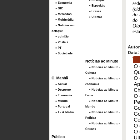
» Destaque
sed
» Economia
» Especiais
(ci
» GIC
» Frases
do 
» Mercados
» Últimas
do 
» Multimédia
Oto
» Notícias em
est
detaque
» opinião
» Postais
Autor
» PT
Data:
» Sociedade
Notícias ao Minuto
O 
» Noticias ao Minuto -
Qu
Cultura
O 
C. Manhã
» Noticias ao Minuto -
Ap
» Actual
economia
Ch
» Desporto
» Noticias ao Minuto -
O 
» Economia
Fama
Pe
» Mundo
» Noticias ao Minuto -
» Portugal
Mundo
Go
» Tv & Media
» Noticias ao Minuto -
Go
Política
Co
» Noticias ao Minuto -
O 
Últimas
O 
Público
Ul