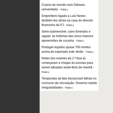
O peso do mundo num Odisseu
reinventado
-
Público
Empreiteiro ligado a Luís Neves
também fez obras na casa do director
financeiro da PJ
-
Público
Semi-submersível, carro funerário e
rappel
: as histórias das cinco maiores
apreensões de cocaína
-
Público
Portugal registou quase 700 mortes
acima do esperado este Verão
-
Público
Notas dos exames da 2.ª fase já
começaram a chegar às escolas para
serem afixadas sexta-feira de manhã
-
Público
Terapeutas da fala denunciam falhas no
concurso de vinculação. Governo rejeita
irregularidades
-
Público