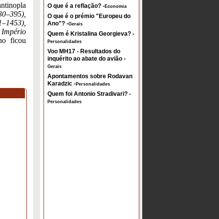
ntinopla
O que é a reflação? -
Economia
30–395),
O que é o prémio "Europeu do
1–1453),
Ano"? -
Gerais
 Império
Quem é Kristalina Georgieva? -
no ficou
Personalidades
Voo MH17 - Resultados do
inquérito ao abate do avião -
Gerais
Apontamentos sobre Rodavan
Karadzic -
Personalidades
Quem foi Antonio Stradivari? -
Personalidades