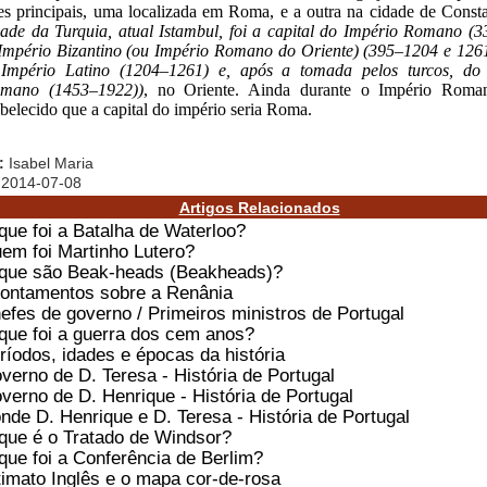
es principais, uma localizada em Roma, e a outra na cidade de Consta
dade da Turquia, atual Istambul, foi a capital do Império Romano (3
Império Bizantino (ou Império Romano do Oriente) (395–1204 e 126
Império Latino (1204–1261) e, após a tomada pelos turcos, do
mano (1453–1922))
, no Oriente. Ainda durante o Império Roma
abelecido que a capital do império seria Roma.
:
Isabel Maria
2014-07-08
Artigos Relacionados
que foi a Batalha de Waterloo?
em foi Martinho Lutero?
que são Beak-heads (Beakheads)?
ontamentos sobre a Renânia
efes de governo / Primeiros ministros de Portugal
que foi a guerra dos cem anos?
ríodos, idades e épocas da história
verno de D. Teresa - História de Portugal
verno de D. Henrique - História de Portugal
nde D. Henrique e D. Teresa - História de Portugal
que é o Tratado de Windsor?
que foi a Conferência de Berlim?
timato Inglês e o mapa cor-de-rosa