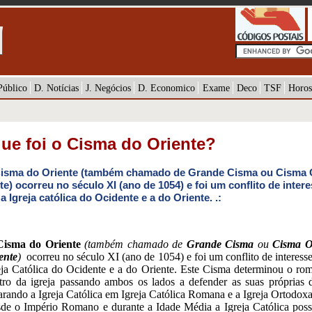
Público
D. Notícias
J. Negócios
D. Economico
Exame
Deco
TSF
Horos
ue foi o Cisma do Oriente?
Cisma do Oriente (também chamado de Grande Cisma ou Cisma 
te) ocorreu no século XI (ano de 1054) e foi um conflito de inter
 a Igreja católica do Ocidente e a do Oriente. .:
isma do Oriente
(também chamado de
Grande Cisma
ou
Cisma O
ente
)
ocorreu no século XI (ano de 1054) e foi um conflito de interesse
eja Católica do Ocidente e a do Oriente. Este Cisma determinou o ro
tro da igreja passando ambos os lados a defender as suas próprias d
arando a Igreja Católica em Igreja Católica Romana e a Igreja Ortodoxa
de o Império Romano e durante a Idade Média a Igreja Católica poss