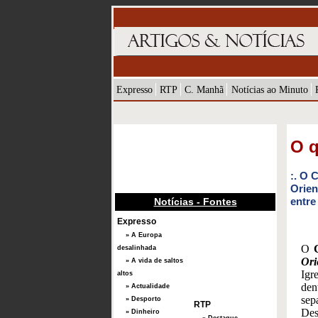
Expresso
RTP
C. Manhã
Notícias ao Minuto
O q
:. O 
Orien
entre
Notícias - Fontes
Expresso
» A Europa
O
C
desalinhada
Ori
» A vida de saltos
Igr
altos
den
» Actualidade
sep
» Desporto
RTP
Des
» Dinheiro