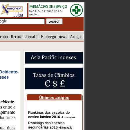
copo
Record
Jornal I
Emprego
news
Artigos
Ocidente-
esses
Últimos artigos
cidente-
s entre a
mpimento
Rankings das escolas do
outrinas
ensino básico 2016 -
Educação
.
Rankings das escolas
uía duas
secundárias 2016 -
Educação