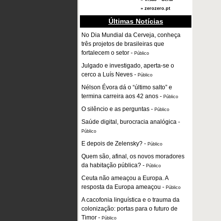
» zerozero.pt
Últimas Notícias
No Dia Mundial da Cerveja, conheça
três projetos de brasileiras que
fortalecem o setor
-
Público
Julgado e investigado, aperta-se o
cerco a Luís Neves
-
Público
Nélson Évora dá o “último salto” e
termina carreira aos 42 anos
-
Público
O silêncio e as perguntas
-
Público
Saúde digital, burocracia analógica
-
Público
E depois de Zelensky?
-
Público
Quem são, afinal, os novos moradores
da habitação pública?
-
Público
Ceuta não ameaçou a Europa. A
resposta da Europa ameaçou
-
Público
A cacofonia linguística e o trauma da
colonização: portas para o futuro de
Timor
-
Público