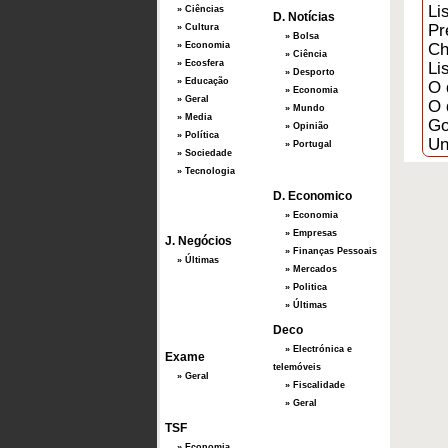
Li
» Ciências
D. Notícias
Pr
» Cultura
» Bolsa
» Economia
Ch
» Ciência
» Ecosfera
Li
» Desporto
» Educação
O 
» Economia
» Geral
O 
» Mundo
» Media
Go
» Opinião
» Política
Un
» Portugal
» Sociedade
» Tecnologia
D. Economico
» Economia
» Empresas
J. Negócios
» Finanças Pessoais
» Últimas
» Mercados
» Politica
» Últimas
Deco
» Electrónica e
Exame
telemóveis
» Geral
» Fiscalidade
» Geral
TSF
» Economia