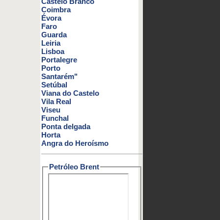
Castelo Branco
Coimbra
Évora
Faro
Guarda
Leiria
Lisboa
Portalegre
Porto
Santarém"
Setúbal
Viana do Castelo
Vila Real
Viseu
Funchal
Ponta delgada
Horta
Angra do Heroísmo
Petróleo Brent