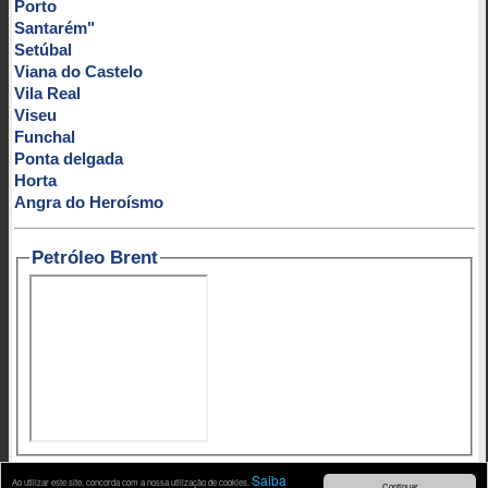
Porto
Santarém"
Setúbal
Viana do Castelo
Vila Real
Viseu
Funchal
Ponta delgada
Horta
Angra do Heroísmo
Petróleo Brent
Contato:
|
|
|
mail@artigosenoticias.com
SAPO MAIL
HOTMAIL
Saiba
Ao utilizar este site, concorda com a nossa utilização de cookies.
Continuar