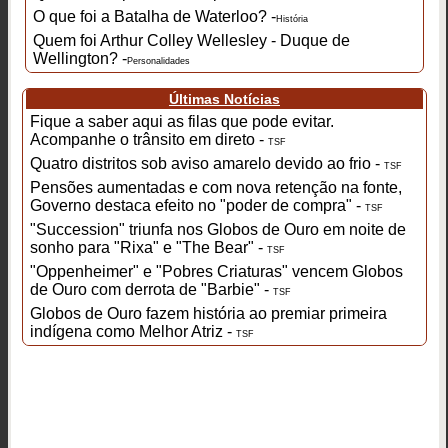
O que foi a Batalha de Waterloo? -
História
Quem foi Arthur Colley Wellesley - Duque de
Wellington? -
Personalidades
Últimas Notícias
Fique a saber aqui as filas que pode evitar.
Acompanhe o trânsito em direto -
TSF
Quatro distritos sob aviso amarelo devido ao frio -
TSF
Pensões aumentadas e com nova retenção na fonte,
Governo destaca efeito no "poder de compra" -
TSF
"Succession" triunfa nos Globos de Ouro em noite de
sonho para "Rixa" e "The Bear" -
TSF
"Oppenheimer" e "Pobres Criaturas" vencem Globos
de Ouro com derrota de "Barbie" -
TSF
Globos de Ouro fazem história ao premiar primeira
indígena como Melhor Atriz -
TSF