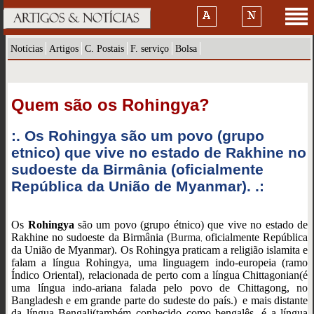
Notícias
Artigos
C. Postais
F. serviço
Bolsa
Quem são os Rohingya?
:. Os Rohingya são um povo (grupo
etnico) que vive no estado de Rakhine no
sudoeste da Birmânia (oficialmente
República da União de Myanmar). .:
Os
Rohingya
são um povo (grupo étnico) que vive no estado de
Rakhine no sudoeste da Birmânia (
Burma
oficialmente República
,
da União de Myanmar). Os Rohingya praticam a religião islamita e
falam a língua Rohingya, uma linguagem indo-europeia (ramo
Índico Oriental), relacionada de perto com a língua Chittagonian(é
uma língua indo-ariana falada pelo povo de Chittagong, no
Bangladesh e em grande parte do sudeste do país.) e mais distante
da língua Bengali(também conhecido como bengalês, é a língua