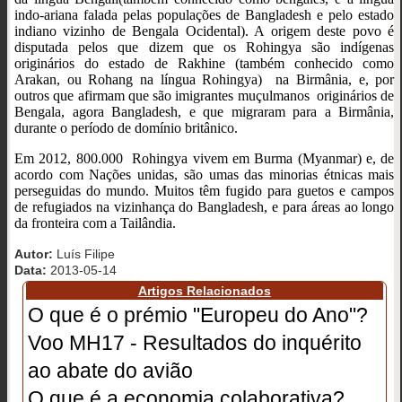
indo-ariana falada pelas populações de Bangladesh e pelo estado
indiano vizinho de Bengala Ocidental). A origem deste povo é
disputada pelos que dizem que os Rohingya são indígenas
originários do estado de Rakhine (também conhecido como
Arakan, ou Rohang na língua Rohingya) na Birmânia, e, por
outros que afirmam que são imigrantes muçulmanos originários de
Bengala, agora Bangladesh, e que migraram para a Birmânia,
durante o período de domínio britânico.
Em 2012, 800.000 Rohingya vivem em Burma (Myanmar) e, de
acordo com Nações unidas, são umas das minorias étnicas mais
perseguidas do mundo. Muitos têm fugido para guetos e campos
de refugiados na vizinhança do Bangladesh, e para áreas ao longo
da fronteira com a Tailândia.
Autor:
Luís Filipe
Data:
2013-05-14
Artigos Relacionados
O que é o prémio "Europeu do Ano"?
Voo MH17 - Resultados do inquérito
ao abate do avião
O que é a economia colaborativa?