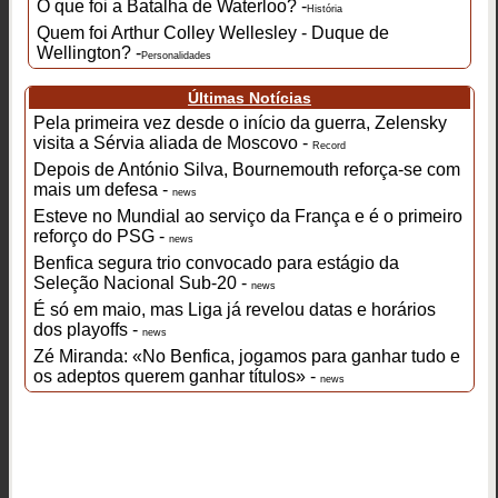
O que foi a Batalha de Waterloo? -
História
Quem foi Arthur Colley Wellesley - Duque de
Wellington? -
Personalidades
Últimas Notícias
Pela primeira vez desde o início da guerra, Zelensky
visita a Sérvia aliada de Moscovo -
Record
Depois de António Silva, Bournemouth reforça-se com
mais um defesa -
news
Esteve no Mundial ao serviço da França e é o primeiro
reforço do PSG -
news
Benfica segura trio convocado para estágio da
Seleção Nacional Sub-20 -
news
É só em maio, mas Liga já revelou datas e horários
dos playoffs -
news
Zé Miranda: «No Benfica, jogamos para ganhar tudo e
os adeptos querem ganhar títulos» -
news