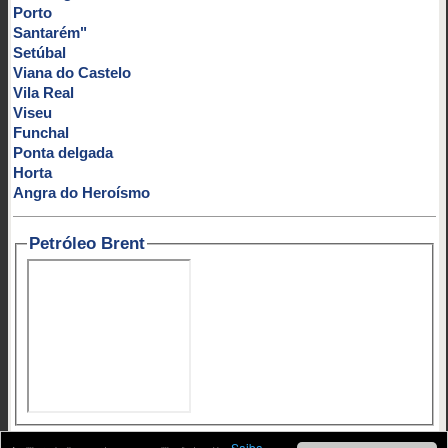
Porto
Santarém"
Setúbal
Viana do Castelo
Vila Real
Viseu
Funchal
Ponta delgada
Horta
Angra do Heroísmo
Petróleo Brent
Contato:
|
|
|
mail@artigosenoticias.com
SAPO MAIL
HOTMAIL
Saiba