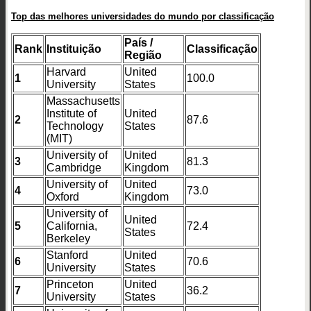
Top das melhores universidades do mundo por classificação
País /
Rank
Instituição
Classificação
Região
Harvard
United
1
100.0
University
States
Massachusetts
Institute of
United
2
87.6
Technology
States
(MIT)
University of
United
3
81.3
Cambridge
Kingdom
University of
United
4
73.0
Oxford
Kingdom
University of
United
5
California,
72.4
States
Berkeley
Stanford
United
6
70.6
University
States
Princeton
United
7
36.2
University
States