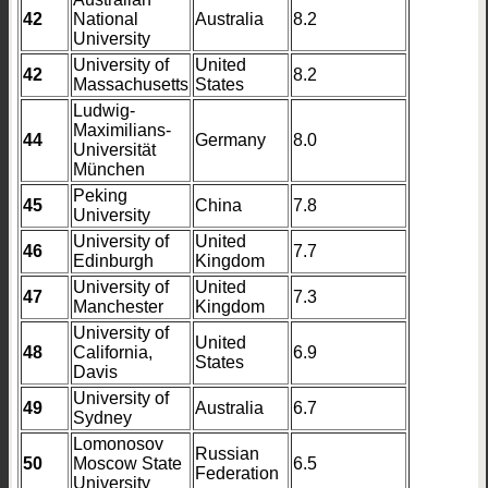
42
National
Australia
8.2
University
University of
United
42
8.2
Massachusetts
States
Ludwig-
Maximilians-
44
Germany
8.0
Universität
München
Peking
45
China
7.8
University
University of
United
46
7.7
Edinburgh
Kingdom
University of
United
47
7.3
Manchester
Kingdom
University of
United
48
California,
6.9
States
Davis
University of
49
Australia
6.7
Sydney
Lomonosov
Russian
50
Moscow State
6.5
Federation
University