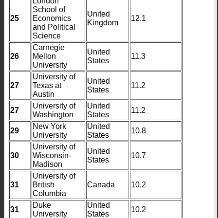
London
School of
United
25
Economics
12.1
Kingdom
and Political
Science
Carnegie
United
26
Mellon
11.3
States
University
University of
United
27
Texas at
11.2
States
Austin
University of
United
27
11.2
Washington
States
New York
United
29
10.8
University
States
University of
United
30
Wisconsin-
10.7
States
Madison
University of
31
British
Canada
10.2
Columbia
Duke
United
31
10.2
University
States