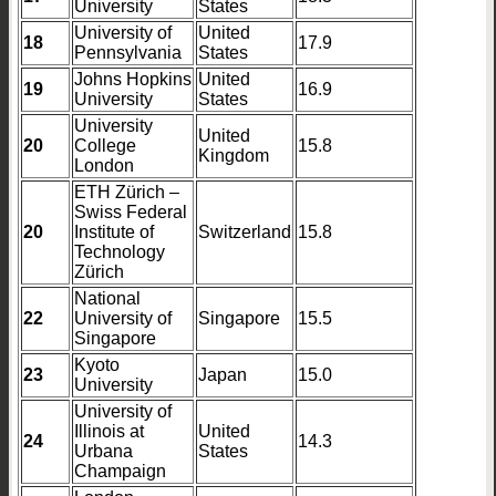
University
States
University of
United
18
17.9
Pennsylvania
States
Johns Hopkins
United
19
16.9
University
States
University
United
20
College
15.8
Kingdom
London
ETH Zürich –
Swiss Federal
20
Institute of
Switzerland
15.8
Technology
Zürich
National
22
University of
Singapore
15.5
Singapore
Kyoto
23
Japan
15.0
University
University of
Illinois at
United
24
14.3
Urbana
States
Champaign