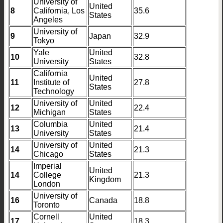
University of
United
8
California, Los
35.6
States
Angeles
University of
9
Japan
32.9
Tokyo
Yale
United
10
32.8
University
States
California
United
11
Institute of
27.8
States
Technology
University of
United
12
22.4
Michigan
States
Columbia
United
13
21.4
University
States
University of
United
14
21.3
Chicago
States
Imperial
United
14
College
21.3
Kingdom
London
University of
16
Canada
18.8
Toronto
Cornell
United
17
18.3