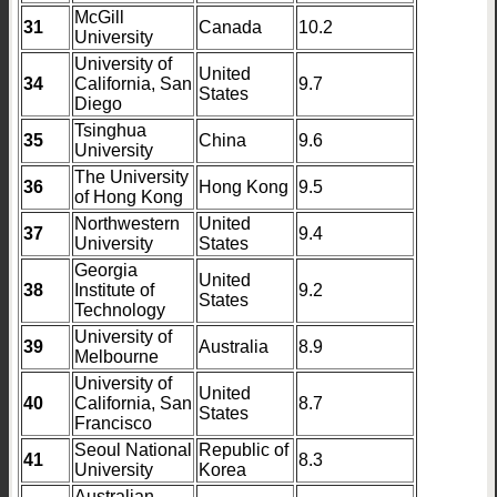
McGill
31
Canada
10.2
University
University of
United
34
California, San
9.7
States
Diego
Tsinghua
35
China
9.6
University
The University
36
Hong Kong
9.5
of Hong Kong
Northwestern
United
37
9.4
University
States
Georgia
United
38
Institute of
9.2
States
Technology
University of
39
Australia
8.9
Melbourne
University of
United
40
California, San
8.7
States
Francisco
Seoul National
Republic of
41
8.3
University
Korea
Australian